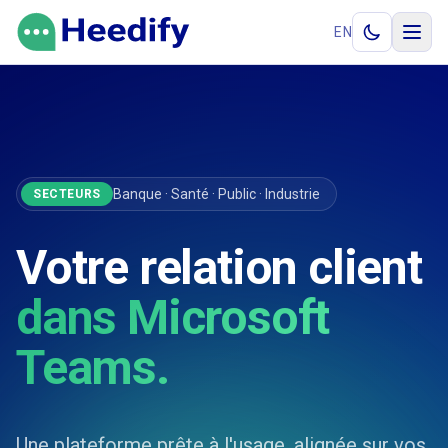
Aller au contenu
EN
Banque · Santé · Public · Industrie
SECTEURS
Votre relation client
dans Microsoft
Teams.
Une plateforme prête à l'usage, alignée sur vos