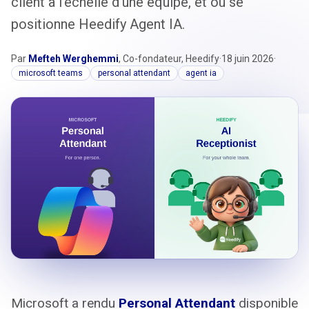
client à l'échelle d'une équipe, et où se
positionne Heedify Agent IA.
Par
Mefteh Werghemmi
, Co-fondateur, Heedify
·
18 juin 2026
·
microsoft teams
personal attendant
agent ia
Microsoft a rendu
Personal Attendant
disponible